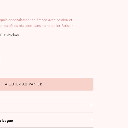
riqués artisanalement en France avec passion et
ites séries réalisées dans notre atelier Parisien.
00 € d'achats
AJOUTER AU PANIER
de bague