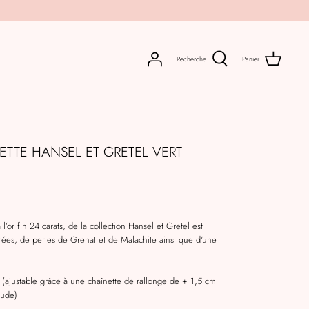
Recherche
Panier
TTE HANSEL ET GRETEL VERT
l’or fin 24 carats,
de la collection Hansel et Gretel est
rées, de perles de Grenat et de Malachite ainsi que d'une
(ajustable grâce à une chaînette de rallonge de + 1,5 cm
tude)