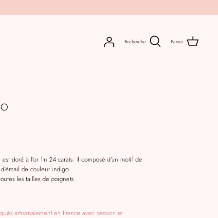
Recherche
Panier
GO
 est doré à l’or fin 24 carats. Il composé d’un motif de
 d’émail de couleur indigo.
 toutes les tailles de poignets.
riqués artisanalement en France avec passion et