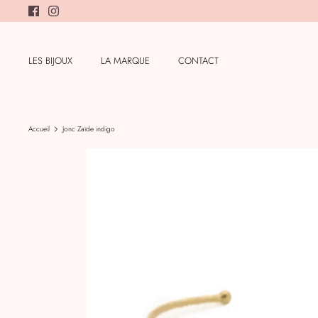
Passer
au
contenu
LES BIJOUX
LA MARQUE
CONTACT
Accueil
Jonc Zaïde indigo